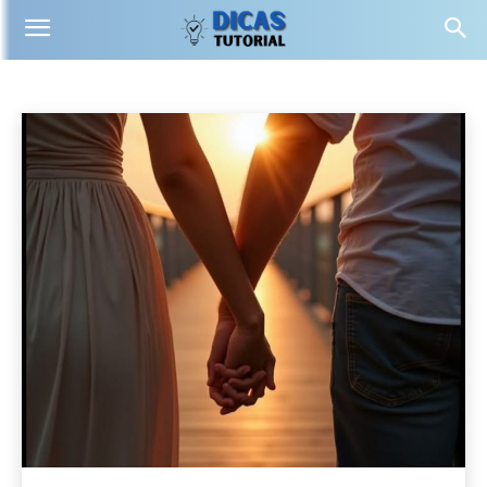
APLIKACE
Tipy
finance
Příjmy
Utility
Start
Aplikace