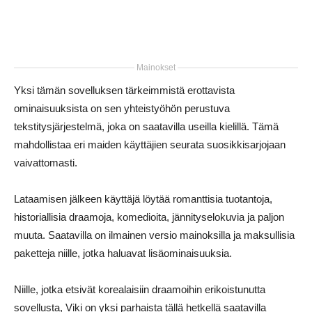
Mainokset
Yksi tämän sovelluksen tärkeimmistä erottavista
ominaisuuksista on sen yhteistyöhön perustuva
tekstitysjärjestelmä, joka on saatavilla useilla kielillä. Tämä
mahdollistaa eri maiden käyttäjien seurata suosikkisarjojaan
vaivattomasti.
Lataamisen jälkeen käyttäjä löytää romanttisia tuotantoja,
historiallisia draamoja, komedioita, jännityselokuvia ja paljon
muuta. Saatavilla on ilmainen versio mainoksilla ja maksullisia
paketteja niille, jotka haluavat lisäominaisuuksia.
Niille, jotka etsivät korealaisiin draamoihin erikoistunutta
sovellusta, Viki on yksi parhaista tällä hetkellä saatavilla