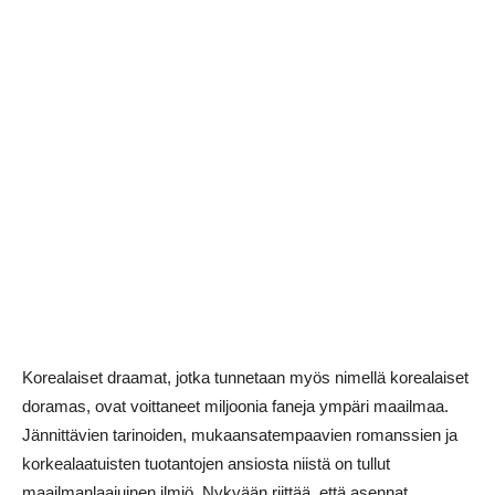
Korealaiset draamat, jotka tunnetaan myös nimellä korealaiset
doramas, ovat voittaneet miljoonia faneja ympäri maailmaa.
Jännittävien tarinoiden, mukaansatempaavien romanssien ja
korkealaatuisten tuotantojen ansiosta niistä on tullut
maailmanlaajuinen ilmiö. Nykyään riittää, että asennat