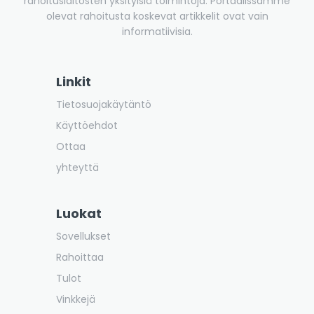
rahoituslaitosten yksityisiä toimintoja. Portaalissamme
olevat rahoitusta koskevat artikkelit ovat vain
informatiivisia.
Linkit
Tietosuojakäytäntö
Käyttöehdot
Ottaa
yhteyttä
Luokat
Sovellukset
Rahoittaa
Tulot
Vinkkejä