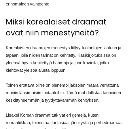
erinomainen vaihtoehto.
Miksi korealaiset draamat
ovat niin menestyneitä?
Korealaisten draamojen menestys liittyy tuotantojen laatuun ja
tapaan, jolla niiden tarinat on kehitetty. Käsikirjoituksissa on
yleensä hyvin kehitettyjä hahmoja ja juonikuvioita, jotka
kiehtovat yleisöä alusta loppuun.
Toinen erottava piirre on pienempi jaksojen määrä verrattuna
moniin länsimaisiin tuotantoihin. Tämä mahdollistaa tarinoiden
keskittyneemmän ja tyydyttävämmän kehityksen.
Lisäksi Korean draamat tutkivat eri genrejä, kuten
romantiikkaa, toimintaa, fantasiaa, jännitystä ja perhedraamaa,