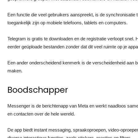
Een functie die veel gebruikers aanspreekt, is de synchronisatie t
toegankelijk zijn op mobiele telefoons, tablets en computers.
Telegram is gratis te downloaden en de registratie verloopt snel. 
eerder geüploade bestanden zonder dat dit veel ruimte op je appa
Een ander onderscheidend kenmerk is de verscheidenheid aan bo
maken.
Boodschapper
Messenger is de berichtenapp van Meta en werkt naadloos samen
en contacten over de hele wereld.
De app biedt instant messaging, spraakoproepen, video-oproepen
diverse interactieve functies, zoals stickers, reacties en filters.