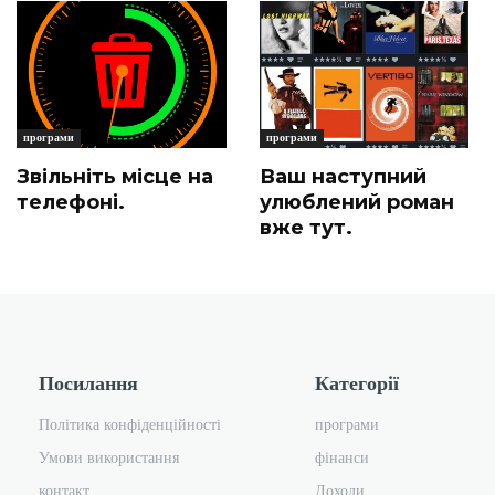
програми
програми
Звільніть місце на
Ваш наступний
телефоні.
улюблений роман
вже тут.
Посилання
Категорії
Політика конфіденційності
програми
Умови використання
фінанси
контакт
Доходи