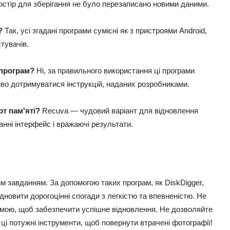
остір для зберігання не було перезаписано новими даними.
?
Так, усі згадані програми сумісні як з пристроями Android,
тувачів.
 програм?
Ні, за правильного використання ці програми
иво дотримуватися інструкцій, наданих розробниками.
т пам'яті?
Recuva — чудовий варіант для відновлення
анні інтерфейс і вражаючі результати.
 завданням. За допомогою таких програм, як DiskDigger,
дновити дорогоцінні спогади з легкістю та впевненістю. Не
амою, щоб забезпечити успішне відновлення. Не дозволяйте
і потужні інструменти, щоб повернути втрачені фотографії!