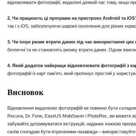
відновлювати фотографії, видалені деякий час тому, якщо пр
2. Чи працюють ці програми на пристроях Android та iOS
так і з iOS, забезпечуючи широке охоплення для різних корис
3. Чи існує ризик втрати даних під час використання цих
безпечні та не становлять ризику втрати даних. Однак важл
4. Який додаток найкраще відновлювати фотографії з кар
фотографій із карт пам’яті, який пропонує простий у користув
Висновок
Відновлення видалених фотографій не повинно бути складним
Recuva, Dr. Fone, EaseUS MobiSaver і PhotoRec, ви можете ві
забувайте дотримуватися інструкцій, наданих кожною прогр
своїм спогадам бути втраченими назавжди – використовуйте ц