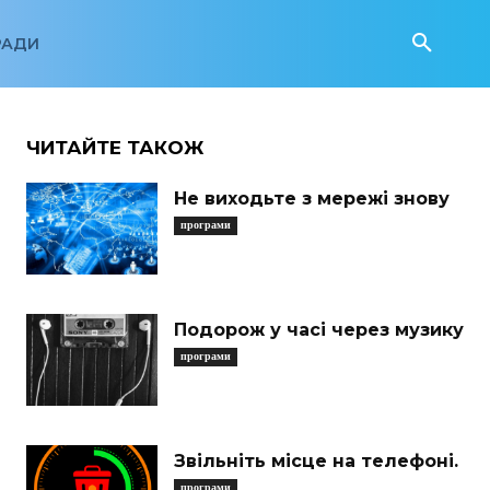
РАДИ
ЧИТАЙТЕ ТАКОЖ
Не виходьте з мережі знову
програми
Подорож у часі через музику
програми
Звільніть місце на телефоні.
програми