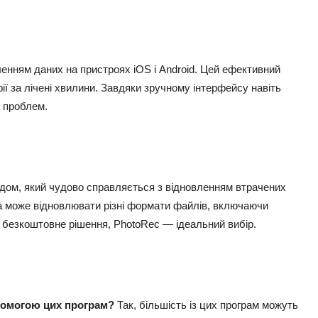
енням даних на пристроях iOS і Android. Цей ефективний
ї за лічені хвилини. Завдяки зручному інтерфейсу навіть
х проблем.
одом, який чудово справляється з відновленням втрачених
ма може відновлювати різні формати файлів, включаючи
а безкоштовне рішення, PhotoRec — ідеальний вибір.
опомогою цих програм?
Так, більшість із цих програм можуть