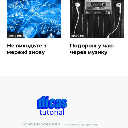
програми
програми
Не виходьте з
Подорож у часі
мережі знову
через музику
Oportunidades Web – це портал для розваг,