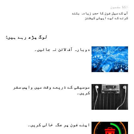
اگلا مضمون
آپ کے سیل فون کا حجم زیادہ بلند
کرنے کے لیے ایپلی کیشنز
لوگ پڑھ رہے ہیں:
دوبارہ آف لائن نہ جائیں۔
موسیقی کے ذریعے وقت میں واپس سفر
کریں۔
اپنے فون پر جگہ خالی کریں۔