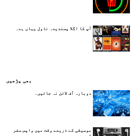
آپ کا اگلا پسندیدہ ناول یہاں ہے۔
بھی پڑھیں
دوبارہ آف لائن نہ جائیں۔
موسیقی کے ذریعے وقت میں واپس سفر
کریں۔