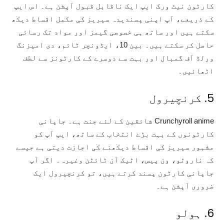
کارٹون نیٹ ورک ایپ ایک ناقابل قبول آپشن ہے۔ اس ایپ
کے ذریعے، آپ اپنی پسندیدہ سیریز کی مکمل اقساط دیکھ
سکتے ہیں اور ساتھ ہی خصوصی گیمز اور مواد تک رسائی
حاصل کر سکتے ہیں۔ بین 10، ایڈونچر ٹائم، دی امیزنگ
ورلڈ آف گمبال اور بہت سے دوسرے کے کارٹونز سے لطف
اٹھائیں۔
5. کرنچیرول
Crunchyroll anime شائقین کے لئے جنت ہے۔ جاپانی
کارٹونوں کے بہت بڑے انتخاب کے ساتھ، ایپ آپ کو
مشہور سیریز کی اقساط دیکھنے کی اجازت دیتی ہے جیسے
کہ ناروٹو، ون پیس، اٹیک آن ٹائٹن وغیرہ۔ اگر آپ
جاپانی کارٹون پسند کرتے ہیں، تو کرنچیرول ایک
ضروری آپشن ہے۔
6. ہولو