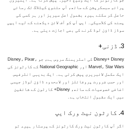
پرائم سبسکرپشن کے ساتھ، آپ متنوع کیٹلاگ تک رسائی
حاصل کر سکتے ہیں، بشمول اصل سیریز اور ہر کسی کی
پسند کی کلاسیکی۔ ایپ آپ کو آف لائن دیکھنے کے لیے ایپی
سوڈز ڈاؤن لوڈ کرنے کی بھی اجازت دیتی ہے۔
3. ڈزنی+
Disney+ Disney کی اسٹریمنگ سروس ہے، جو Disney، Pixar،
Marvel، Star Wars اور National Geographic کے کارٹونز کی
ایک مکمل لائبریری پیش کرتی ہے۔ ایک بدیہی انٹرفیس
اور حسب ضرورت پروفائلز اور لامحدود ڈاؤن لوڈز جیسی
اضافی خصوصیات کے ساتھ، Disney+ کارٹون کے شائقین
میں ایک مقبول انتخاب ہے۔
4. کارٹون نیٹ ورک ایپ
اگر آپ کارٹون نیٹ ورک کارٹونز کے پرستار ہیں، تو