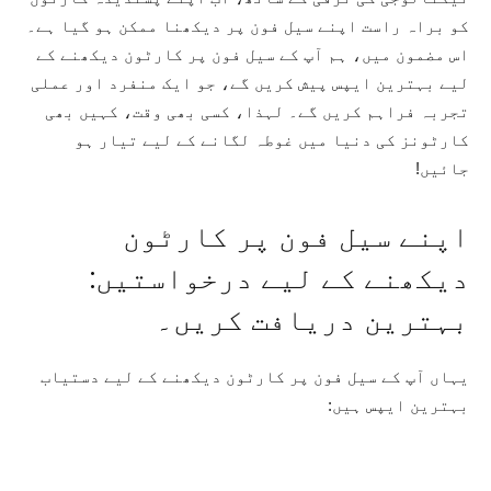
کو براہ راست اپنے سیل فون پر دیکھنا ممکن ہو گیا ہے۔
اس مضمون میں، ہم آپ کے سیل فون پر کارٹون دیکھنے کے
لیے بہترین ایپس پیش کریں گے، جو ایک منفرد اور عملی
تجربہ فراہم کریں گے۔ لہذا، کسی بھی وقت، کہیں بھی
کارٹونز کی دنیا میں غوطہ لگانے کے لیے تیار ہو
جائیں!
اپنے سیل فون پر کارٹون
دیکھنے کے لیے درخواستیں:
بہترین دریافت کریں۔
یہاں آپ کے سیل فون پر کارٹون دیکھنے کے لیے دستیاب
بہترین ایپس ہیں: