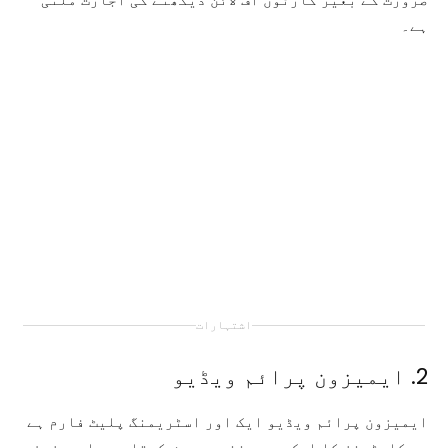
ہے۔
اشتہارات
2. ایمیزون پرائم ویڈیو
ایمیزون پرائم ویڈیو ایک اور اسٹریمنگ پلیٹ فارم ہے
جو کارٹونز کا ایک وسیع ذخیرہ پیش کرتا ہے۔ ایمیزون