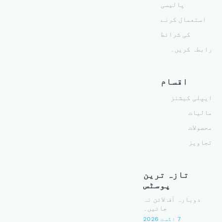
پالیسی
استعمال کرنے
کی شرائط
رابطہ کریں۔
اقسام
ایپلی کیشنز
مالیات
محصولات
تجاویز
تازہ ترین
پوسٹس
دوبارہ آف لائن نہ
جائیں۔
7 اگست 2026