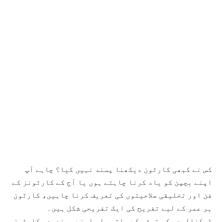
کس نے کبھی کارٹون دیکھنا پسند نہیں کیا؟ چاہے آپ
اپنے بچپن کو یاد کرنا چاہتے ہوں یا آج کے کارٹونز کے
فن اور تخلیقی صلاحیتوں کی تعریف کرنا چاہیں، کارٹون
ہر عمر کے لیے تفریح کی ایک تفریحی شکل ہیں۔
ٹیکنالوجی کی ترقی کے ساتھ، اب اپنے پسندیدہ کارٹون