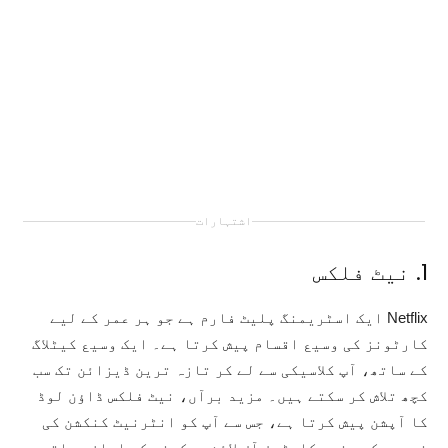
اشتہارات
1. نیٹ فلکس
Netflix ایک اسٹریمنگ پلیٹ فارم ہے جو ہر عمر کے لیے
کارٹونز کی وسیع اقسام پیش کرتا ہے۔ ایک وسیع کیٹلاگ
کے ساتھ، آپ کلاسیکی سے لے کر تازہ ترین ڈیزائن تک سب
کچھ تلاش کر سکتے ہیں۔ مزید برآں، نیٹ فلکس ڈاؤن لوڈ
کا آپشن پیش کرتا ہے، جس سے آپ کو انٹرنیٹ کنکشن کی
ضرورت کے بغیر کارٹون آف لائن دیکھنے کی اجازت ملتی