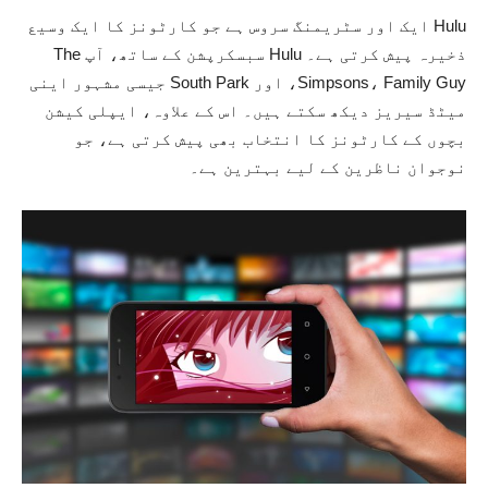
Hulu ایک اور سٹریمنگ سروس ہے جو کارٹونز کا ایک وسیع
ذخیرہ پیش کرتی ہے۔ Hulu سبسکرپشن کے ساتھ، آپ The
Simpsons، Family Guy، اور South Park جیسی مشہور اینی
میٹڈ سیریز دیکھ سکتے ہیں۔ اس کے علاوہ، ایپلی کیشن
بچوں کے کارٹونز کا انتخاب بھی پیش کرتی ہے، جو
نوجوان ناظرین کے لیے بہترین ہے۔