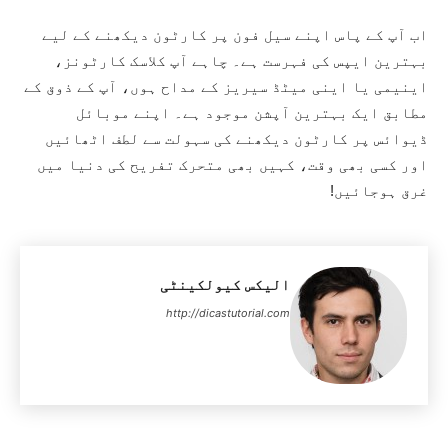
اب آپ کے پاس اپنے سیل فون پر کارٹون دیکھنے کے لیے
بہترین ایپس کی فہرست ہے۔ چاہے آپ کلاسک کارٹونز،
اینیمی یا اینی میٹڈ سیریز کے مداح ہوں، آپ کے ذوق کے
مطابق ایک بہترین آپشن موجود ہے۔ اپنے موبائل
ڈیوائس پر کارٹون دیکھنے کی سہولت سے لطف اٹھائیں
اور کسی بھی وقت، کہیں بھی متحرک تفریح کی دنیا میں
غرق ہوجائیں!
الیکس کیولکینٹی
http://dicastutorial.com