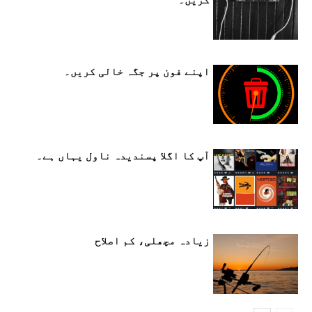
اپنے فون پر جگہ خالی کریں۔
آپ کا اگلا پسندیدہ ناول یہاں ہے۔
زیادہ مچھلی، کم اصلاح