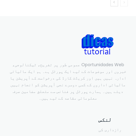
Oportunidades Web عمومی طور پر تفریح، ٹیکنالوجی،
خبروں اور موضوعات کے لیے ایک پورٹل ہے۔ ہم ایک مالیاتی
ادارہ نہیں ہیں اور کریڈٹ کارڈ کی درخواست کے آپریشن یا
مالیاتی اداروں کے کسی دوسرے نجی آپریشن کو انجام نہیں
دیتے ہیں۔ ہمارے پورٹل پر فنانس سے متعلق مضامین صرف
معلوماتی مقاصد کے لیے ہیں۔
لنکس
رازداری کی